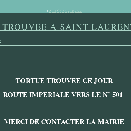
20
30
40
50
60
70
80
90
100
1
2
3
4
5
6
7
8
9
10
>
>>
 TROUVEE A SAINT LAUREN
E
TORTUE TROUVEE CE JOUR
ROUTE IMPERIALE VERS LE N° 501
MERCI DE CONTACTER LA MAIRIE