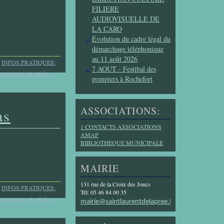
FILIERE
AUDIOVISUELLE DE
LA CARO
Évolution du cadre légal du
démarchage téléphonique
au 11 août 2026
INFOS PRATIQUES:
7 AOUT - Festibal des
commenter cet article
…
pompiers à Rochefort
ASSOCIATIONS:
as
1 CONTACTS ASSOCIATIONS
AMAP
BIBLIOTHEQUE MUNICIPALE
MAIRIE
131 rue de la Croix des Joncs
s
INFOS PRATIQUES:
Tél: 05 46 84 00 35
commenter cet article
…
mairie@saintlaurentdelapree.fr