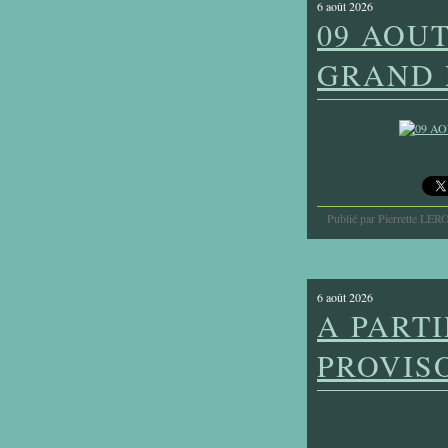
6 août 2026
09 AOUT
GRAND 
Publié par Pierrette LER
6 août 2026
A PARTI
PROVIS