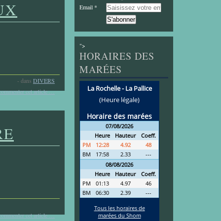
UX
Email
">
HORAIRES DES
MARÉES
-
dans
DIVERS
commenter cet article
…
RE
commenter cet article
…