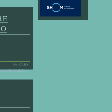
RE
RO
-
dans
CARO
commenter cet article
…