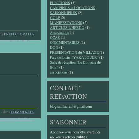
ELECTIONS
(3)
CAMPINGS et LOCATIONS
SAISONNIERES
(2)
GOLF
(2)
MANIFESTATIONS
(2)
ARTICLES L'HEBDO
(1)
Associations
(1)
ns
PREFECTORALES
CCAS
(1)
commenter cet article
…
COMMENTAIRES
(1)
DON
(1)
PRESENTATION du VILLAGE
(1)
Parc de loisirs "YAKA JOUER"
(1)
Salle de réception "Le Domaine du
Bois"
(1)
associations
(1)
CONTACT
REDACTION
blogsaintlaurent@gmail.com
-
dans
COMMERCES
commenter cet article
…
S'ABONNER
Abonnez-vous pour être averti des
nouveaux articles publiés.