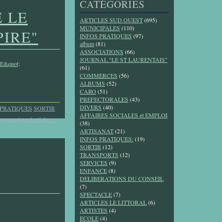
CATÉGORIES
E LE
ARTICLES SUD OUEST
(695)
MUNICIPALES
(110)
PIRE"
INFOS PRATIQUES
(97)
album
(81)
ASSOCIATIONS
(66)
JOURNAL "LE ST LAURENTAIS"
(61)
COMMERCES
(56)
ALBUMS
(52)
CARO
(51)
PREFECTORALES
(43)
DIVERS
(40)
 PRATIQUES
SORTIR
AFFAIRES SOCIALES et EMPLOI
commenter cet article
…
(38)
ARTISANAT
(21)
INFOS PRATIQUES:
(19)
SORTIR
(12)
TRANSPORTS
(12)
SERVICES
(9)
ENFANCE
(8)
DELIBERATIONS DU CONSEIL
(7)
SPECTACLE
(7)
ARTICLES LE LITTORAL
(6)
ARTISTES
(4)
ECOLE
(4)