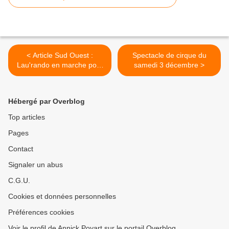
< Article Sud Ouest :
Spectacle de cirque du
Lau'rando en marche pour
samedi 3 décembre >
le Téléthon dimanche 4
décembre
Hébergé par Overblog
Top articles
Pages
Contact
Signaler un abus
C.G.U.
Cookies et données personnelles
Préférences cookies
Voir le profil de Annick Poyart sur le portail Overblog