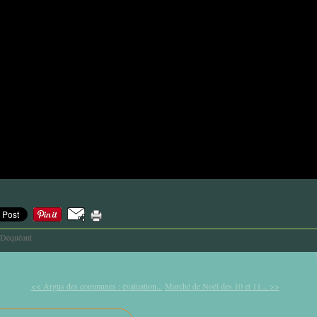
-Dequéant
<< Argus des communes : évaluation...
Marché de Noël des 10 et 11... >>