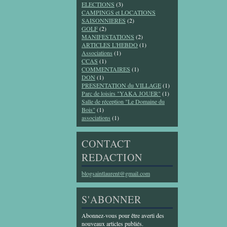
ELECTIONS
(3)
CAMPINGS et LOCATIONS
SAISONNIERES
(2)
GOLF
(2)
MANIFESTATIONS
(2)
ARTICLES L'HEBDO
(1)
Associations
(1)
CCAS
(1)
COMMENTAIRES
(1)
DON
(1)
PRESENTATION du VILLAGE
(1)
Parc de loisirs "YAKA JOUER"
(1)
Salle de réception "Le Domaine du
Bois"
(1)
associations
(1)
CONTACT
REDACTION
blogsaintlaurent@gmail.com
S'ABONNER
Abonnez-vous pour être averti des
nouveaux articles publiés.