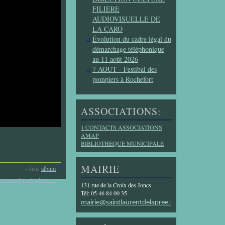
FILIERE
AUDIOVISUELLE DE
LA CARO
Évolution du cadre légal du
démarchage téléphonique
au 11 août 2026
7 AOUT - Festibal des
pompiers à Rochefort
ASSOCIATIONS:
1 CONTACTS ASSOCIATIONS
AMAP
BIBLIOTHEQUE MUNICIPALE
MAIRIE
-
dans
album
commenter cet article
…
131 rue de la Croix des Joncs
Tél: 05 46 84 00 35
mairie@saintlaurentdelapree.fr