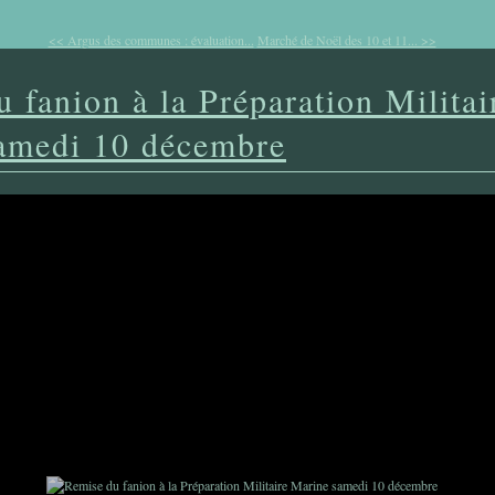
<< Argus des communes : évaluation...
Marché de Noël des 10 et 11... >>
 fanion à la Préparation Militai
amedi 10 décembre