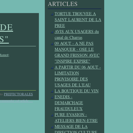
ARTICLES
TORTUE TROUVEE A
SAINT LAURENT DE LA
IDE
PREE
AVIS AUX USAGERS du
S"
canal de Charras
09 AOUT - A NE PAS
MANQUER - OSE LE
GRAND FRISSON AVEC
"INSPIRE EXPIRE"
A PARTIR DU 06 AOUT -
LIMITATION
PROVISOIRE DES
USAGES DE L'EAU
LA BOUTIQUE DU VIN
ns
PREFECTORALES
ENEDIS -
commenter cet article
…
DEMARCHAGE
FRAUDULEUX
PURE EVASION -
ATELIERS BIEN-ETRE
MESSAGE DE LA
DIRECTION CULTURE