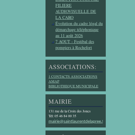
FILIERE
AUDIOVISUELLE DE
LA CARO
Évolution du cadre légal du
démarchage téléphonique
au 11 août 2026
7 AOUT - Festibal des
pompiers à Rochefort
ASSOCIATIONS:
1 CONTACTS ASSOCIATIONS
AMAP
BIBLIOTHEQUE MUNICIPALE
MAIRIE
131 rue de la Croix des Joncs
Tél: 05 46 84 00 35
mairie@saintlaurentdelapree.fr