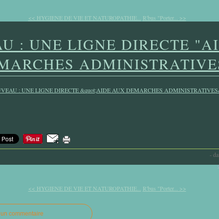
<< HYGIENE DE VIE ET NATUROPATHIE...
R'bus "Porter... >>
U : UNE LIGNE DIRECTE "A
MARCHES ADMINISTRATIVE
-
da
<< HYGIENE DE VIE ET NATUROPATHIE...
R'bus "Porter... >>
r un commentaire