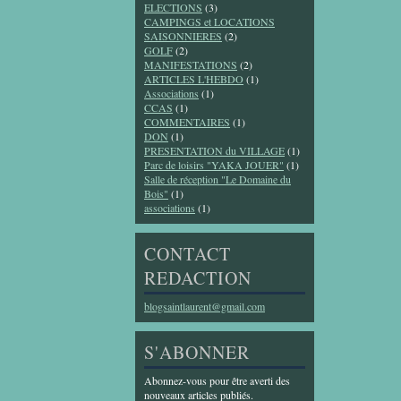
ELECTIONS
(3)
CAMPINGS et LOCATIONS
SAISONNIERES
(2)
GOLF
(2)
MANIFESTATIONS
(2)
ARTICLES L'HEBDO
(1)
Associations
(1)
CCAS
(1)
COMMENTAIRES
(1)
DON
(1)
PRESENTATION du VILLAGE
(1)
Parc de loisirs "YAKA JOUER"
(1)
Salle de réception "Le Domaine du
Bois"
(1)
associations
(1)
CONTACT
REDACTION
blogsaintlaurent@gmail.com
S'ABONNER
Abonnez-vous pour être averti des
nouveaux articles publiés.