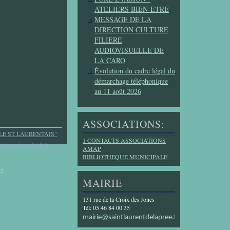
ATELIERS BIEN-ETRE
MESSAGE DE LA
DIRECTION CULTURE
FILIERE
AUDIOVISUELLE DE
LA CARO
Évolution du cadre légal du
démarchage téléphonique
au 11 août 2026
ASSOCIATIONS:
LE ST LAURENTAIS"
1 CONTACTS ASSOCIATIONS
commenter cet article
…
AMAP
BIBLIOTHEQUE MUNICIPALE
>>
MAIRIE
131 rue de la Croix des Joncs
Tél: 05 46 84 00 35
mairie@saintlaurentdelapree.fr