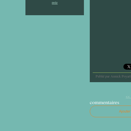
Publié par Annick Poyart
<<
commentaires
Ajoute