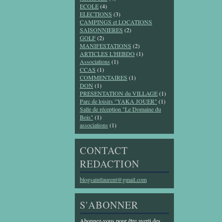
ECOLE
(4)
ELECTIONS
(3)
CAMPINGS et LOCATIONS
SAISONNIERES
(2)
GOLF
(2)
MANIFESTATIONS
(2)
ARTICLES L'HEBDO
(1)
Associations
(1)
CCAS
(1)
COMMENTAIRES
(1)
DON
(1)
PRESENTATION du VILLAGE
(1)
Parc de loisirs "YAKA JOUER"
(1)
Salle de réception "Le Domaine du
Bois"
(1)
associations
(1)
CONTACT
REDACTION
blogsaintlaurent@gmail.com
S'ABONNER
Abonnez-vous pour être averti des