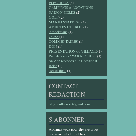
ELECTIONS
(3)
CAMPINGS et LOCATIONS
SAISONNIERES
(2)
GOLF
(2)
MANIFESTATIONS
(2)
ARTICLES L'HEBDO
(1)
Associations
(1)
CCAS
(1)
COMMENTAIRES
(1)
DON
(1)
PRESENTATION du VILLAGE
(1)
Parc de loisirs "YAKA JOUER"
(1)
Salle de réception "Le Domaine du
Bois"
(1)
associations
(1)
CONTACT
REDACTION
blogsaintlaurent@gmail.com
S'ABONNER
Abonnez-vous pour être averti des
nouveaux articles publiés.