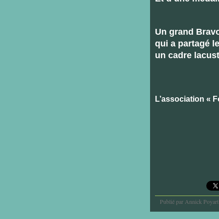
Un grand Bravo
qui a partagé l
un cadre lacus
L’association « F
Publié par Annick Poyart