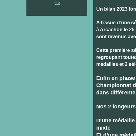
Un bilan 2023 for
A l’issue d’une s
à Arcachon le 25 
sont revenus avec
Cette première sé
regroupant toutes
médailles et 2 sél
Enfin en phase 
Championnat de
dans différent
Nos 2 longeurs 
D’une médaille
mixte
Et d’une médail