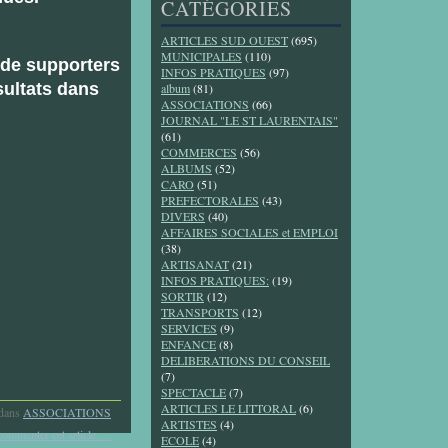
CATÉGORIES
ARTICLES SUD OUEST
(695)
MUNICIPALES
(110)
 de supporters
INFOS PRATIQUES
(97)
sultats dans
album
(81)
ASSOCIATIONS
(66)
JOURNAL "LE ST LAURENTAIS"
(61)
COMMERCES
(56)
ALBUMS
(52)
CARO
(51)
PREFECTORALES
(43)
DIVERS
(40)
AFFAIRES SOCIALES et EMPLOI
(38)
ARTISANAT
(21)
INFOS PRATIQUES:
(19)
SORTIR
(12)
TRANSPORTS
(12)
SERVICES
(9)
ENFANCE
(8)
DELIBERATIONS DU CONSEIL
(7)
SPECTACLE
(7)
ARTICLES LE LITTORAL
(6)
dans
ASSOCIATIONS
ARTISTES
(4)
commenter cet article
…
ECOLE
(4)