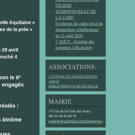
FILIERE
AUDIOVISUELLE DE
LA CARO
elle Aquitaine »
Évolution du cadre légal du
démarchage téléphonique
es de la prée »
au 11 août 2026
7 AOUT - Festibal des
pompiers à Rochefort
 29 avril
croché 4
ASSOCIATIONS:
1 CONTACTS ASSOCIATIONS
son le 8°
AMAP
s engagés
BIBLIOTHEQUE MUNICIPALE
MAIRIE
réolés :
131 rue de la Croix des Joncs
Tél: 05 46 84 00 35
es binôme
mairie@saintlaurentdelapree.fr
nues.