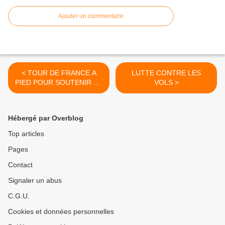
Ajouter un commentaire
< TOUR DE FRANCE A
LUTTE CONTRE LES
PIED POUR SOUTENIR ET
VOLS >
RECOLTER DES FONDS
POUR LA LUTTE CONTRE
LE CANCER DES
Hébergé par Overblog
ENFANTS
Top articles
Pages
Contact
Signaler un abus
C.G.U.
Cookies et données personnelles