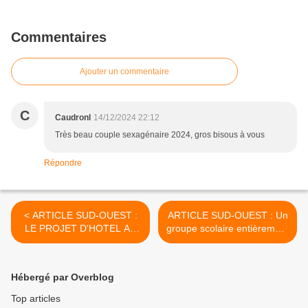
Commentaires
Ajouter un commentaire
C
Caudronl
14/12/2024 22:12
Très beau couple sexagénaire 2024, gros bisous à vous
Répondre
< ARTICLE SUD-OUEST :
ARTICLE SUD-OUEST : Un
LE PROJET D'HOTEL AU
groupe scolaire entièrement
GOLF NE FERA PAS SON
neuf pour faire face à
TROU
l'afflux de nouveaux
habitants >
Hébergé par Overblog
Top articles