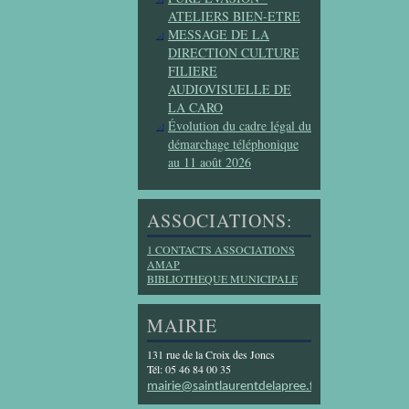
ATELIERS BIEN-ETRE
MESSAGE DE LA
DIRECTION CULTURE
FILIERE
AUDIOVISUELLE DE
LA CARO
Évolution du cadre légal du
démarchage téléphonique
au 11 août 2026
ASSOCIATIONS:
1 CONTACTS ASSOCIATIONS
AMAP
BIBLIOTHEQUE MUNICIPALE
MAIRIE
131 rue de la Croix des Joncs
Tél: 05 46 84 00 35
mairie@saintlaurentdelapree.fr