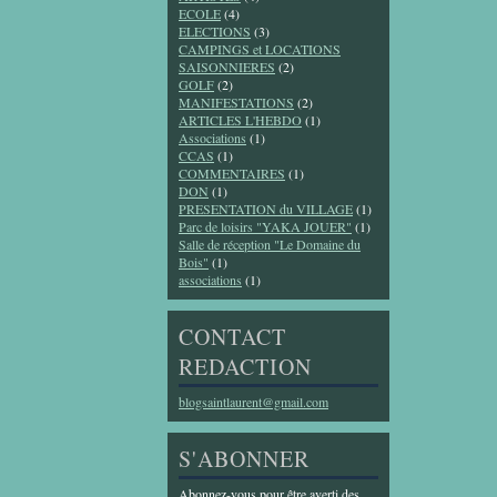
ECOLE
(4)
ELECTIONS
(3)
CAMPINGS et LOCATIONS
SAISONNIERES
(2)
GOLF
(2)
MANIFESTATIONS
(2)
ARTICLES L'HEBDO
(1)
Associations
(1)
CCAS
(1)
COMMENTAIRES
(1)
DON
(1)
PRESENTATION du VILLAGE
(1)
Parc de loisirs "YAKA JOUER"
(1)
Salle de réception "Le Domaine du
Bois"
(1)
associations
(1)
CONTACT
REDACTION
blogsaintlaurent@gmail.com
S'ABONNER
Abonnez-vous pour être averti des