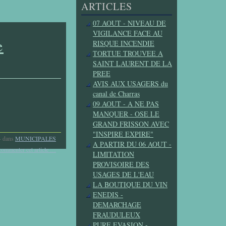
ARTICLES
07 AOUT - NIVEAU DE
VIGILANCE FACE AU
e
RISQUE INCENDIE
TORTUE TROUVEE A
SAINT LAURENT DE LA
PREE
AVIS AUX USAGERS du
canal de Charras
09 AOUT - A NE PAS
MANQUER - OSE LE
GRAND FRISSON AVEC
"INSPIRE EXPIRE"
-
dans
MUNICIPALES
A PARTIR DU 06 AOUT -
commenter cet article
…
LIMITATION
PROVISOIRE DES
USAGES DE L'EAU
LA BOUTIQUE DU VIN
ENEDIS -
DEMARCHAGE
FRAUDULEUX
PURE EVASION -