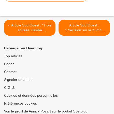
< Article Sud Ouest : "Trois
Article Sud Ouest :
soirées Zumba
"Précision sur la Zumba
programmées à la salle
party" >
polyvalente"
Hébergé par Overblog
Top articles
Pages
Contact
Signaler un abus
C.G.U.
Cookies et données personnelles
Préférences cookies
Voir le profil de Annick Poyart sur le portail Overblog