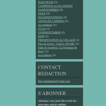
ELECTIONS
(3)
CAMPINGS et LOCATIONS
SAISONNIERES
(2)
GOLF
(2)
MANIFESTATIONS
(2)
ARTICLES L'HEBDO
(1)
Associations
(1)
CCAS
(1)
COMMENTAIRES
(1)
DON
(1)
PRESENTATION du VILLAGE
(1)
Parc de loisirs "YAKA JOUER"
(1)
Salle de réception "Le Domaine du
Bois"
(1)
associations
(1)
CONTACT
REDACTION
blogsaintlaurent@gmail.com
S'ABONNER
Abonnez-vous pour être averti des
nouveaux articles publiés.