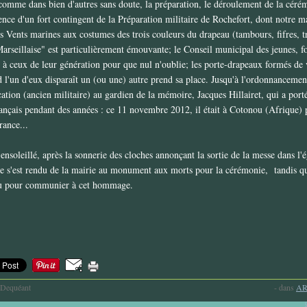
mme dans bien d'autres sans doute, la préparation, le déroulement de la céré
sence d'un fort contingent de la Préparation militaire de Rochefort, dont notre m
es Vents marines aux costumes des trois couleurs du drapeau (tambours, fifres, 
 Marseillaise" est particulièrement émouvante; le Conseil municipal des jeunes, 
 à ceux de leur génération pour que nul n'oublie; les porte-drapeaux formés de 
 l'un d'eux disparaît un (ou une) autre prend sa place. Jusqu'à l'ordonnancemen
ation (ancien militaire) au gardien de la mémoire, Jacques Hillairet, qui a porté 
nçais pendant des années : ce 11 novembre 2012, il était à Cotonou (Afrique) 
rance...
nsoleillé, après la sonnerie des cloches annonçant la sortie de la messe dans l'é
te s'est rendu de la mairie au monument aux morts pour la cérémonie,
tandis qu
ieu pour communier à cet hommage.
-Dequéant
-
dans
AR