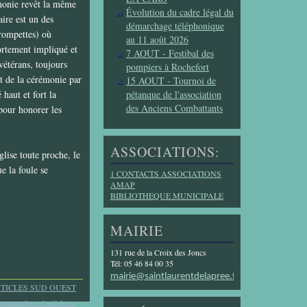
monie revêt la même
Évolution du cadre légal du
aire est un des
démarchage téléphonique
trompettes) où
au 11 août 2026
fortement impliqué et
7 AOUT - Festibal des
vétérans, toujours
pompiers à Rochefort
t de la cérémonie par
15 AOUT - Tournoi de
haut et fort la
pétanque de l'association
des Anciens Combattants
pour honorer les
ASSOCIATIONS:
glise toute proche, le
e la foule se
1 CONTACTS ASSOCIATIONS
AMAP
BIBLIOTHEQUE MUNICIPALE
MAIRIE
131 rue de la Croix des Joncs
Tél: 05 46 84 00 35
mairie@saintlaurentdelapree.fr
TICLES SUD OUEST
commenter cet article
…