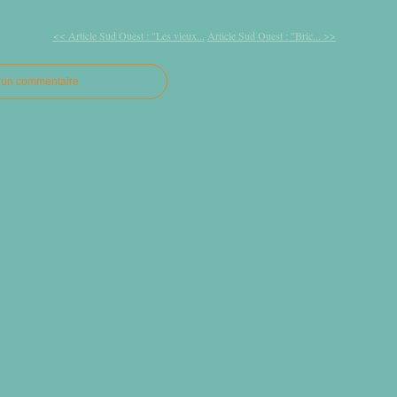
<< Article Sud Ouest : "Les vieux...
Article Sud Ouest : "Bric... >>
r un commentaire