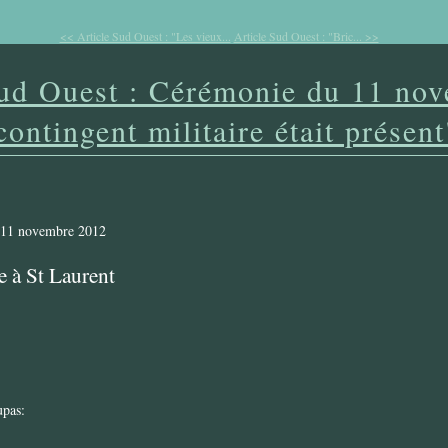
<< Article Sud Ouest : "Les vieux...
Article Sud Ouest : "Bric... >>
Sud Ouest : Cérémonie du 11 no
contingent militaire était présent
 à St Laurent
upas: