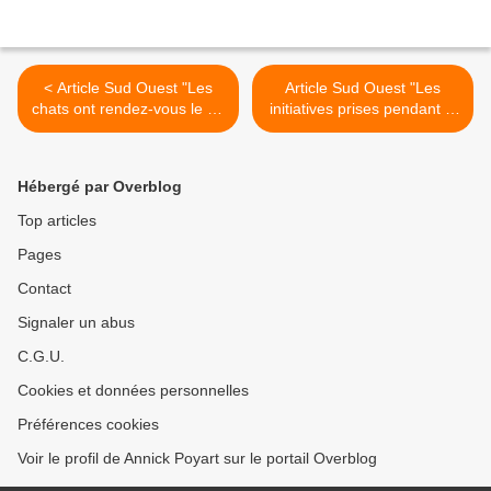
< Article Sud Ouest "Les
Article Sud Ouest "Les
chats ont rendez-vous le 30
initiatives prises pendant la
octobre"
semaine bleue" >
Hébergé par Overblog
Top articles
Pages
Contact
Signaler un abus
C.G.U.
Cookies et données personnelles
Préférences cookies
Voir le profil de Annick Poyart sur le portail Overblog