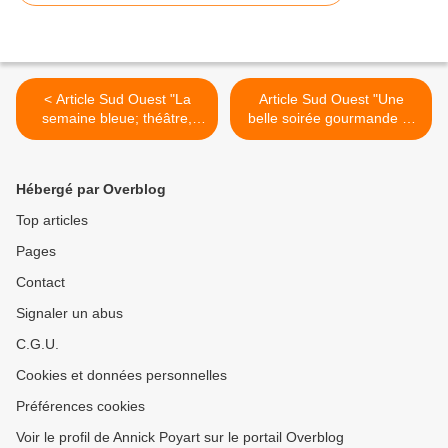
< Article Sud Ouest "La
Article Sud Ouest "Une
semaine bleue; théâtre,
belle soirée gourmande et
chants, expositions,
festive" >
séances de relaxation."
Hébergé par Overblog
Top articles
Pages
Contact
Signaler un abus
C.G.U.
Cookies et données personnelles
Préférences cookies
Voir le profil de Annick Poyart sur le portail Overblog