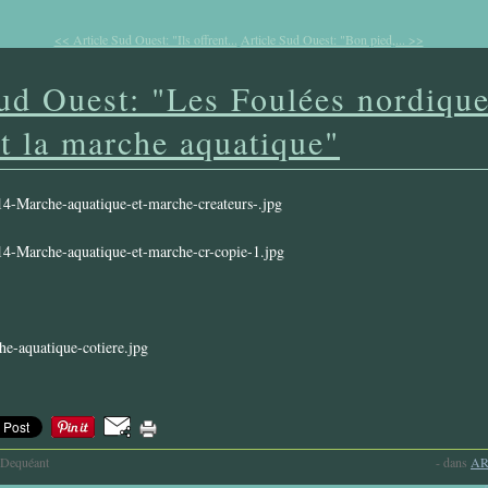
<< Article Sud Ouest: "Ils offrent...
Article Sud Ouest: "Bon pied,... >>
ud Ouest: "Les Foulées nordiqu
t la marche aquatique"
-Dequéant
-
dans
AR