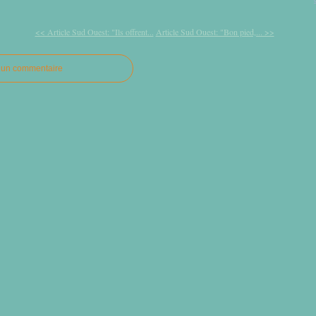
<< Article Sud Ouest: "Ils offrent...
Article Sud Ouest: "Bon pied,... >>
r un commentaire