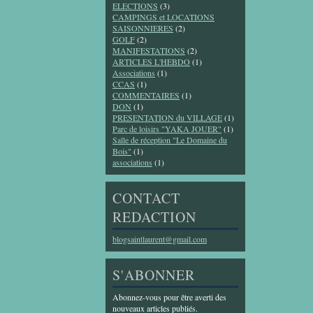
ELECTIONS
(3)
CAMPINGS et LOCATIONS
SAISONNIERES
(2)
GOLF
(2)
MANIFESTATIONS
(2)
ARTICLES L'HEBDO
(1)
Associations
(1)
CCAS
(1)
COMMENTAIRES
(1)
DON
(1)
PRESENTATION du VILLAGE
(1)
Parc de loisirs "YAKA JOUER"
(1)
Salle de réception "Le Domaine du
Bois"
(1)
associations
(1)
CONTACT
REDACTION
blogsaintlaurent@gmail.com
S'ABONNER
Abonnez-vous pour être averti des
nouveaux articles publiés.