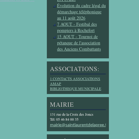
Évolution du cadre légal du
démarchage téléphonique
au 11 août 2026
7 AOUT - Festibal des
pompiers à Rochefort
15 AOUT - Tournoi de
pétanque de l'association
des Anciens Combattants
ASSOCIATIONS:
1 CONTACTS ASSOCIATIONS
AMAP
BIBLIOTHEQUE MUNICIPALE
MAIRIE
131 rue de la Croix des Joncs
Tél: 05 46 84 00 35
mairie@saintlaurentdelapree.fr