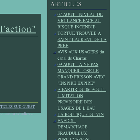
ARTICLES
07 AOUT - NIVEAU DE
VIGILANCE FACE AU
l'action"
RISQUE INCENDIE
TORTUE TROUVEE A
SAINT LAURENT DE LA
PREE
AVIS AUX USAGERS du
canal de Charras
09 AOUT - A NE PAS
MANQUER - OSE LE
GRAND FRISSON AVEC
"INSPIRE EXPIRE"
A PARTIR DU 06 AOUT -
LIMITATION
PROVISOIRE DES
TICLES SUD OUEST
USAGES DE L'EAU
commenter cet article
…
LA BOUTIQUE DU VIN
ENEDIS -
DEMARCHAGE
FRAUDULEUX
PURE EVASION -