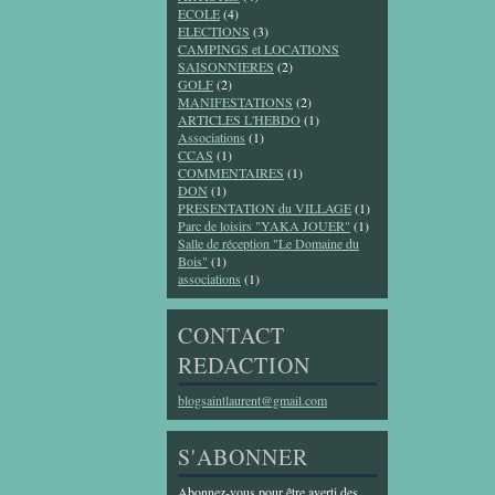
ECOLE
(4)
ELECTIONS
(3)
CAMPINGS et LOCATIONS
SAISONNIERES
(2)
GOLF
(2)
MANIFESTATIONS
(2)
ARTICLES L'HEBDO
(1)
Associations
(1)
CCAS
(1)
COMMENTAIRES
(1)
DON
(1)
PRESENTATION du VILLAGE
(1)
Parc de loisirs "YAKA JOUER"
(1)
Salle de réception "Le Domaine du
Bois"
(1)
associations
(1)
CONTACT
REDACTION
blogsaintlaurent@gmail.com
S'ABONNER
Abonnez-vous pour être averti des