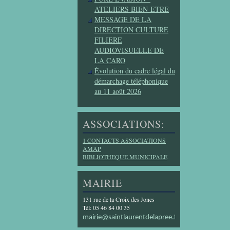
ATELIERS BIEN-ETRE
MESSAGE DE LA
DIRECTION CULTURE
FILIERE
AUDIOVISUELLE DE
LA CARO
Évolution du cadre légal du
démarchage téléphonique
au 11 août 2026
ASSOCIATIONS:
1 CONTACTS ASSOCIATIONS
AMAP
BIBLIOTHEQUE MUNICIPALE
MAIRIE
131 rue de la Croix des Joncs
Tél: 05 46 84 00 35
mairie@saintlaurentdelapree.fr