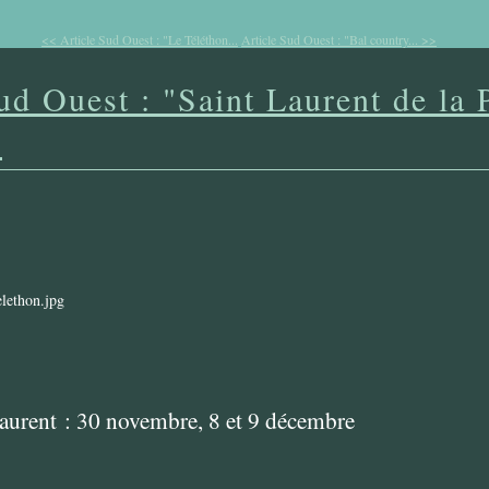
<< Article Sud Ouest : "Le Téléthon...
Article Sud Ouest : "Bal country... >>
ud Ouest : "Saint Laurent de la 
"
Laurent : 30 novembre, 8 et 9 décembre