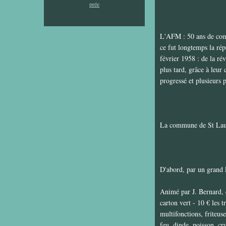
L'AFM : 50 ans de comba
ce fut longtemps la rép
février 1958 : de la ré
plus tard, grâce à leur
progressé et plusieurs p
La commune de St Laure
D'abord, par un grand 
Animé par J. Bernard, c
carton vert - 10 € les t
multifonctions, friteuse
feu, dinde, poisson, cr