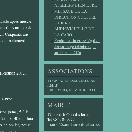
ATELIERS BIEN-ETRE
MESSAGE DE LA
DIRECTION CULTURE
uscle après muscle,
FILIERE
yopathies un jour de
AUDIOVISUELLE DE
el. Cinquante ans
LA CARO
es ont nettement
Évolution du cadre légal du
démarchage téléphonique
au 11 août 2026
ASSOCIATIONS:
MTéléthon 2012.
1 CONTACTS ASSOCIATIONS
AMAP
BIBLIOTHEQUE MUNICIPALE
la Prée.
MAIRIE
rton jaune, 5 € le
131 rue de la Croix des Joncs
7, 55, 48, 40 cm; four
Tél: 05 46 84 00 35
es de poulet, pot au
mairie@saintlaurentdelapree.fr
es, fruits...