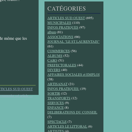
CATÉGORIES
ARTICLES SUD OUEST
(695)
MUNICIPALES
(110)
INFOS PRATIQUES
(97)
album
(81)
ASSOCIATIONS
(66)
 de même que les
JOURNAL "LE ST LAURENTAIS"
(61)
COMMERCES
(56)
ALBUMS
(52)
CARO
(51)
PREFECTORALES
(44)
DIVERS
(40)
AFFAIRES SOCIALES et EMPLOI
(38)
ARTISANAT
(21)
INFOS PRATIQUES:
(19)
TICLES SUD OUEST
SORTIR
(12)
commenter cet article
…
TRANSPORTS
(12)
SERVICES
(9)
ENFANCE
(8)
DELIBERATIONS DU CONSEIL
(7)
SPECTACLE
(7)
ARTICLES LE LITTORAL
(6)
ARTISTES
(4)