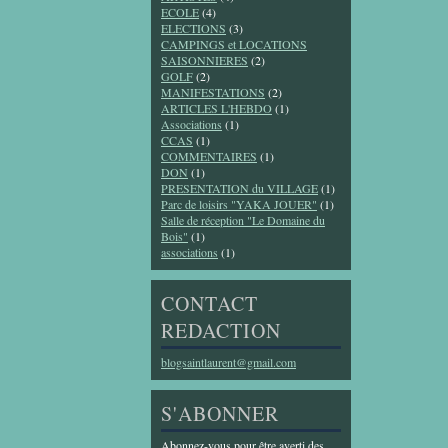
ECOLE
(4)
ELECTIONS
(3)
CAMPINGS et LOCATIONS
SAISONNIERES
(2)
GOLF
(2)
MANIFESTATIONS
(2)
ARTICLES L'HEBDO
(1)
Associations
(1)
CCAS
(1)
COMMENTAIRES
(1)
DON
(1)
PRESENTATION du VILLAGE
(1)
Parc de loisirs "YAKA JOUER"
(1)
Salle de réception "Le Domaine du
Bois"
(1)
associations
(1)
CONTACT
REDACTION
blogsaintlaurent@gmail.com
S'ABONNER
Abonnez-vous pour être averti des