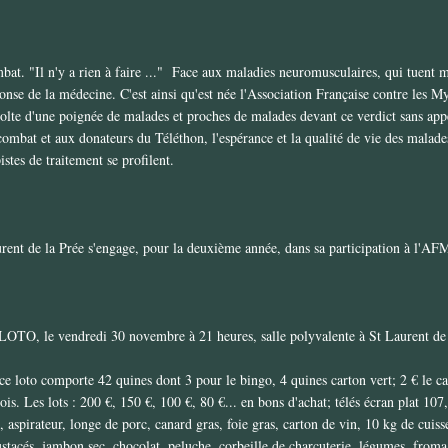
t. "Il n'y a rien à faire ..."
Face aux maladies neuromusculaires, qui tuent m
onse de la médecine. C'est ainsi qu'est née l'Association Française contre les M
volte d'une poignée de malades et proches de malades devant ce verdict sans app
 combat et aux donateurs du Téléthon, l'espérance et la qualité de vie des malad
istes de traitement se profilent.
nt de la Prée s'engage, pour la deuxième année, dans sa participation à l'AF
LOTO, le vendredi 30 novembre à 21 heures, salle polyvalente à St Laurent de 
e loto comporte 42 quines dont 3 pour le bingo, 4 quines carton vert; 2 € le ca
rois. Les lots : 200 €, 150 €, 100 €, 80 €... en bons d'achat; télés écran plat 10
, aspirateur, longe de porc, canard gras, foie gras, carton de vin, 10 kg de cuiss
ustacés, jambon sec, chocolat, peluche, corbeille de charcuterie, légumes, fromag