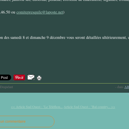
8.46.50 ou
comitepresquile@laposte.net
)
on des samedi 8 et dimanche 9 décembre vous seront détaillées ultérieurement,
-Dequéant
-
dans
AR
<< Article Sud Ouest : "Le Téléthon...
Article Sud Ouest : "Bal country... >>
r un commentaire