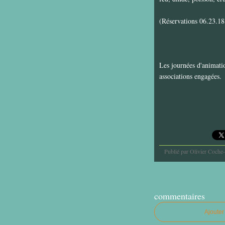
(Réservations 06.23.1
Les journées d'animati
associations engagées.
Publié par Olivier Coche
commentaires
Ajoute