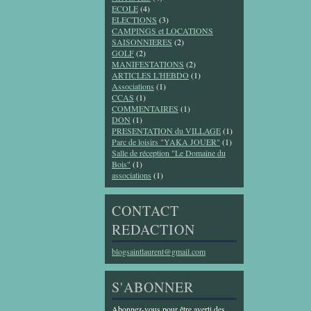
ECOLE
(4)
ELECTIONS
(3)
CAMPINGS et LOCATIONS
SAISONNIERES
(2)
GOLF
(2)
MANIFESTATIONS
(2)
ARTICLES L'HEBDO
(1)
Associations
(1)
CCAS
(1)
COMMENTAIRES
(1)
DON
(1)
PRESENTATION du VILLAGE
(1)
Parc de loisirs "YAKA JOUER"
(1)
Salle de réception "Le Domaine du
Bois"
(1)
associations
(1)
CONTACT
REDACTION
blogsaintlaurent@gmail.com
S'ABONNER
Abonnez-vous pour être averti des