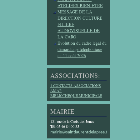
ATELIERS BIEN-ETRE
MESSAGE DE LA
DIRECTION CULTURE
FILIERE
AUDIOVISUELLE DE
LA CARO
Évolution du cadre légal du
démarchage téléphonique
au 11 août 2026
ASSOCIATIONS:
1 CONTACTS ASSOCIATIONS
AMAP
BIBLIOTHEQUE MUNICIPALE
MAIRIE
131 rue de la Croix des Joncs
Tél: 05 46 84 00 35
mairie@saintlaurentdelapree.fr