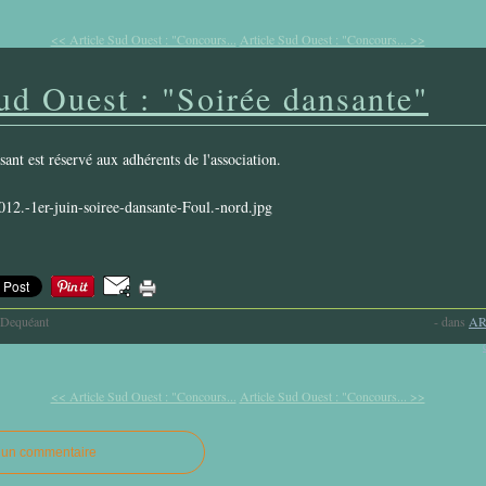
<< Article Sud Ouest : "Concours...
Article Sud Ouest : "Concours... >>
ud Ouest : "Soirée dansante"
nt est réservé aux adhérents de l'association.
-Dequéant
-
dans
AR
<< Article Sud Ouest : "Concours...
Article Sud Ouest : "Concours... >>
r un commentaire