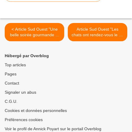
< Article Sud Ouest "Une
Article Sud Ouest "Les
belle soirée gourmande et
chats ont rendez-vous le 30
festive"
octobre" >
Hébergé par Overblog
Top articles
Pages
Contact
Signaler un abus
C.G.U.
Cookies et données personnelles
Préférences cookies
Voir le profil de Annick Poyart sur le portail Overblog