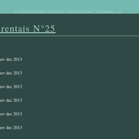
<< Article Sud Ouest: "Le retour...
Article Sud Ouest: "Programme... >>
urentais N°25