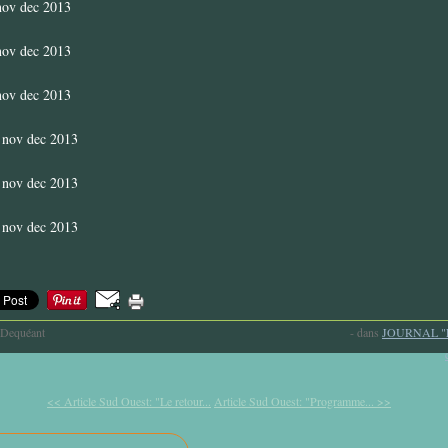
-Dequéant
-
dans
JOURNAL "
<< Article Sud Ouest: "Le retour...
Article Sud Ouest: "Programme... >>