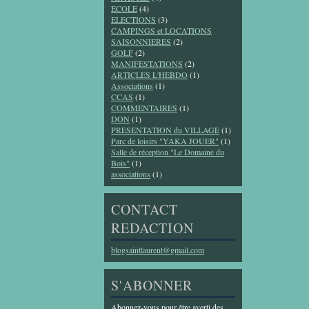
ECOLE
(4)
ELECTIONS
(3)
CAMPINGS et LOCATIONS
SAISONNIERES
(2)
GOLF
(2)
MANIFESTATIONS
(2)
ARTICLES L'HEBDO
(1)
Associations
(1)
CCAS
(1)
COMMENTAIRES
(1)
DON
(1)
PRESENTATION du VILLAGE
(1)
Parc de loisirs "YAKA JOUER"
(1)
Salle de réception "Le Domaine du
Bois"
(1)
associations
(1)
CONTACT
REDACTION
blogsaintlaurent@gmail.com
S'ABONNER
Abonnez-vous pour être averti des