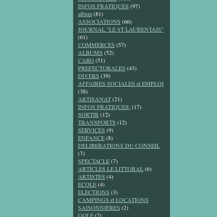
INFOS PRATIQUES
(97)
album
(81)
ASSOCIATIONS
(66)
JOURNAL "LE ST LAURENTAIS"
(61)
COMMERCES
(57)
ALBUMS
(52)
CARO
(51)
PREFECTORALES
(43)
DIVERS
(39)
AFFAIRES SOCIALES et EMPLOI
(38)
ARTISANAT
(21)
INFOS PRATIQUES:
(17)
SORTIR
(12)
TRANSPORTS
(12)
SERVICES
(9)
ENFANCE
(8)
DELIBERATIONS DU CONSEIL
(7)
SPECTACLE
(7)
ARTICLES LE LITTORAL
(6)
ARTISTES
(4)
ECOLE
(4)
ELECTIONS
(3)
CAMPINGS et LOCATIONS
SAISONNIERES
(2)
GOLF
(2)