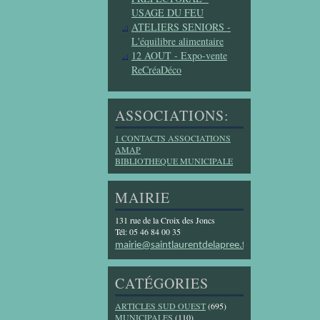
USAGE DU FEU
ATELIERS SENIORS -
L'équilibre alimentaire
12 AOUT - Expo-vente
ReCréaDéco
ASSOCIATIONS:
1 CONTACTS ASSOCIATIONS
AMAP
BIBLIOTHEQUE MUNICIPALE
MAIRIE
131 rue de la Croix des Joncs
Tél: 05 46 84 00 35
mairie@saintlaurentdelapree.fr
CATÉGORIES
ARTICLES SUD OUEST
(695)
MUNICIPALES
(110)