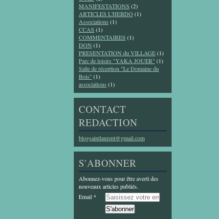
MANIFESTATIONS
(2)
ARTICLES L'HEBDO
(1)
Associations
(1)
CCAS
(1)
COMMENTAIRES
(1)
DON
(1)
PRESENTATION du VILLAGE
(1)
Parc de loisirs "YAKA JOUER"
(1)
Salle de réception "Le Domaine du
Bois"
(1)
associations
(1)
CONTACT
REDACTION
blogsaintlaurent@gmail.com
S'ABONNER
Abonnez-vous pour être averti des
nouveaux articles publiés.
Email