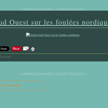
<< Tonnes de chasse et droit...
Le club de golf est prêt >>
ud Ouest sur les foulées nordiqu
-Dequéant
<< Tonnes de chasse et droit...
Le club de golf est prêt >>
r un commentaire