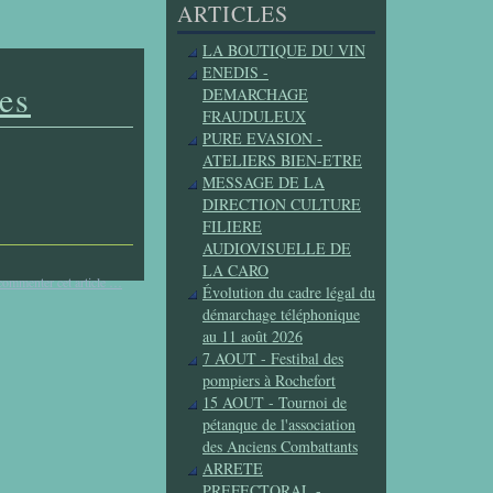
ARTICLES
LA BOUTIQUE DU VIN
ENEDIS -
es
DEMARCHAGE
FRAUDULEUX
PURE EVASION -
ATELIERS BIEN-ETRE
MESSAGE DE LA
DIRECTION CULTURE
FILIERE
AUDIOVISUELLE DE
LA CARO
commenter cet article
…
Évolution du cadre légal du
démarchage téléphonique
au 11 août 2026
7 AOUT - Festibal des
pompiers à Rochefort
15 AOUT - Tournoi de
pétanque de l'association
des Anciens Combattants
ARRETE
PREFECTORAL -