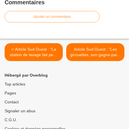
Commentaires
Ajouter un commentaire
< Article Sud Ouest : "La
Article Sud Ouest : "Les
station de lavage fait peau
girouettes, son gagne-pain"
neuve"
>
Hébergé par Overblog
Top articles
Pages
Contact
Signaler un abus
C.G.U.
Cookies et données personnelles