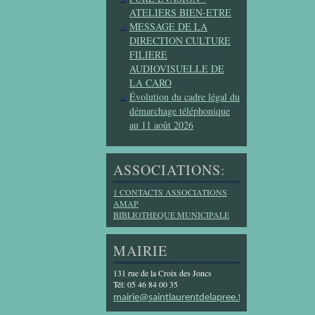
ATELIERS BIEN-ETRE
MESSAGE DE LA
DIRECTION CULTURE
FILIERE
AUDIOVISUELLE DE
LA CARO
Évolution du cadre légal du
démarchage téléphonique
au 11 août 2026
ASSOCIATIONS:
1 CONTACTS ASSOCIATIONS
AMAP
BIBLIOTHEQUE MUNICIPALE
MAIRIE
131 rue de la Croix des Joncs
Tél: 05 46 84 00 35
mairie@saintlaurentdelapree.fr