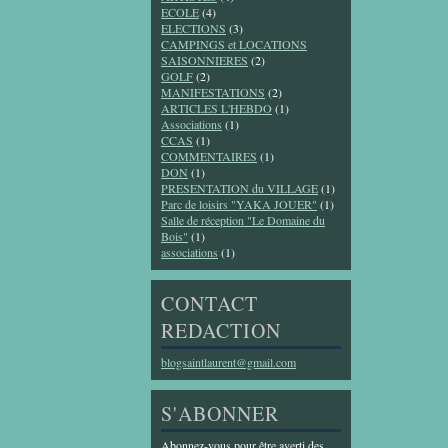
ECOLE
(4)
ELECTIONS
(3)
CAMPINGS et LOCATIONS
SAISONNIERES
(2)
GOLF
(2)
MANIFESTATIONS
(2)
ARTICLES L'HEBDO
(1)
Associations
(1)
CCAS
(1)
COMMENTAIRES
(1)
DON
(1)
PRESENTATION du VILLAGE
(1)
Parc de loisirs "YAKA JOUER"
(1)
Salle de réception "Le Domaine du
Bois"
(1)
associations
(1)
CONTACT
REDACTION
blogsaintlaurent@gmail.com
S'ABONNER
Abonnez-vous pour être averti des