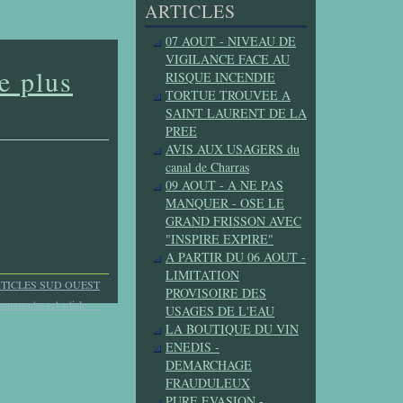
ARTICLES
07 AOUT - NIVEAU DE
VIGILANCE FACE AU
e plus
RISQUE INCENDIE
TORTUE TROUVEE A
SAINT LAURENT DE LA
PREE
AVIS AUX USAGERS du
canal de Charras
09 AOUT - A NE PAS
MANQUER - OSE LE
GRAND FRISSON AVEC
"INSPIRE EXPIRE"
A PARTIR DU 06 AOUT -
LIMITATION
TICLES SUD OUEST
PROVISOIRE DES
commenter cet article
…
USAGES DE L'EAU
LA BOUTIQUE DU VIN
ENEDIS -
DEMARCHAGE
FRAUDULEUX
PURE EVASION -