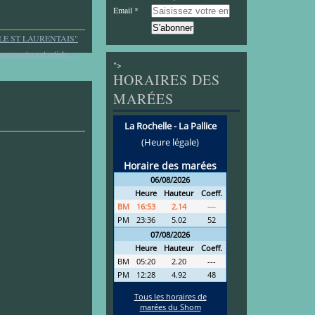
Email
LE ST LAURENTAIS"
commenter cet article
…
">
HORAIRES DES
MARÉES