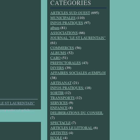
CATÉGORIES
ARTICLES SUD OUEST
(695)
MUNICIPALES
(110)
INFOS PRATIQUES
(97)
album
(81)
ASSOCIATIONS
(66)
JOURNAL "LE ST LAURENTAIS"
(61)
COMMERCES
(56)
ALBUMS
(52)
CARO
(51)
PREFECTORALES
(43)
DIVERS
(39)
AFFAIRES SOCIALES et EMPLOI
(38)
ARTISANAT
(21)
INFOS PRATIQUES:
(18)
SORTIR
(12)
TRANSPORTS
(12)
SERVICES
(9)
LE ST LAURENTAIS"
ENFANCE
(8)
commenter cet article
…
DELIBERATIONS DU CONSEIL
(7)
SPECTACLE
(7)
ARTICLES LE LITTORAL
(6)
ARTISTES
(4)
ECOLE
(4)