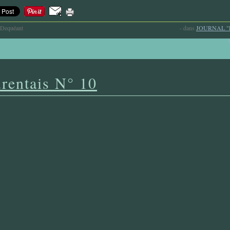
-Dequéant
-
dans
JOURNAL "
rentais N° 10