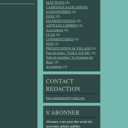
ELECTIONS
(3)
CAMPINGS et LOCATIONS
SAISONNIERES
(2)
GOLF
(2)
MANIFESTATIONS
(2)
ARTICLES L'HEBDO
(1)
Associations
(1)
CCAS
(1)
COMMENTAIRES
(1)
DON
(1)
PRESENTATION du VILLAGE
(1)
Parc de loisirs "YAKA JOUER"
(1)
Salle de réception "Le Domaine du
Bois"
(1)
associations
(1)
CONTACT
REDACTION
blogsaintlaurent@gmail.com
S'ABONNER
Abonnez-vous pour être averti des
nouveaux articles publiés.