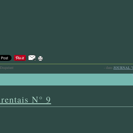
-Dequéant
-
dans
JOURNAL "
rentais N° 9