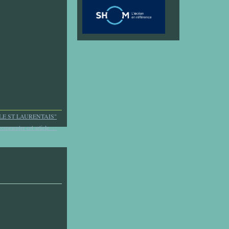
LE ST LAURENTAIS"
commenter cet article
…