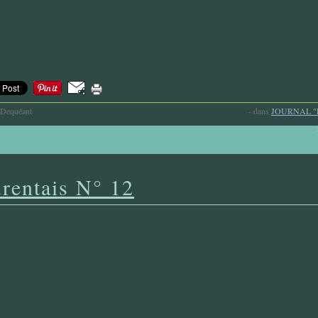
-Dequéant
-
dans
JOURNAL "
rentais N° 12