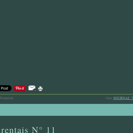
-Dequéant
-
dans
JOURNAL "
rentais N° 11