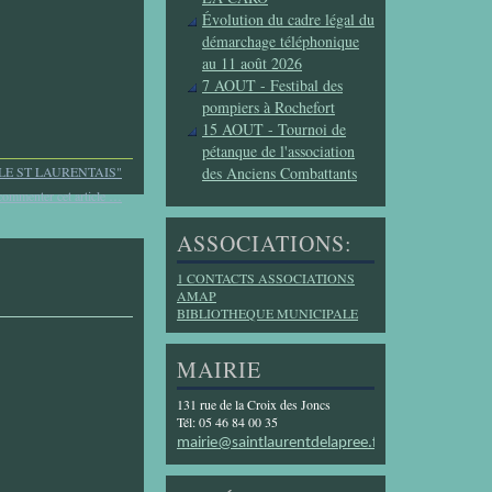
Évolution du cadre légal du
démarchage téléphonique
au 11 août 2026
7 AOUT - Festibal des
pompiers à Rochefort
15 AOUT - Tournoi de
pétanque de l'association
LE ST LAURENTAIS"
des Anciens Combattants
commenter cet article
…
ASSOCIATIONS:
1 CONTACTS ASSOCIATIONS
AMAP
BIBLIOTHEQUE MUNICIPALE
MAIRIE
131 rue de la Croix des Joncs
Tél: 05 46 84 00 35
mairie@saintlaurentdelapree.fr